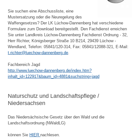
Sie suchen eine Abschussliste, eine
Mustersatzung oder die Neuregelung des
Waffengesetzes? Der LK Lüchow-Dannenberg hat verschiedene
Formulare zum Download bereitgestellt. Den Fachdienst erreichen
Sie unter Landkreis Lüchow-Dannenberg Fachdienst Ordnung - 32,
Herr Richter, Königsberger Straße 10 B214, 29439 Lüchow -
Wendland, Telefon: 05841/120-314, Fax: 05841/12088-321, E-Mail:
t.richter@luechow-dannenberg.de
.
Fachbereich Jagd
http://www.luechow-dannenberg.de/index.htm?
inhalt_id=122917&baum_id=4881&suchstring=jagd
Naturschutz und Landschaftspflege /
Niedersachsen
Das Niedersächsische Gesetz über den Wald und die
Landschaftsordnung (NWaldLG)
können Sie
HIER
nachlesen.